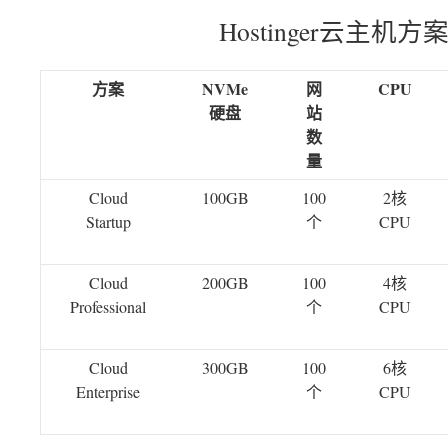
Hostinger云主机
方案
NVMe
网
CPU
硬盘
站
数
量
Cloud
100GB
100
2核
Startup
个
CPU
Cloud
200GB
100
4核
Professional
个
CPU
Cloud
300GB
100
6核
Enterprise
个
CPU